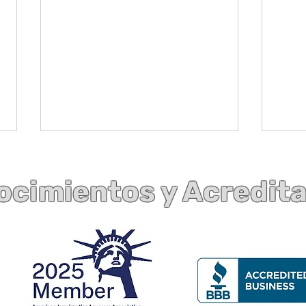
cimientos y Acredit
Aparición en Spectrum News:
Prep
Análisis del abogado Barrera
en la
sobre el significado de la
Bajo