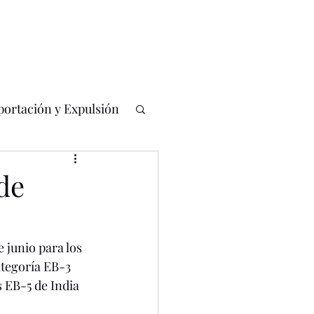
portación y Expulsión
de
 junio para los 
ategoría EB-3 
s EB-5 de India 