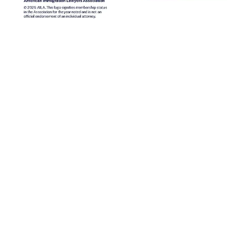
Orden Ejecutiva de Fianzas
Sin Efectivo
Contáctenos
Dirección postal: P.O. Box 277, Nampa, Idaho 83653
Idaho: 943 W. Overland Road, Meridian, Idaho 83642
Nueva York: 1 W Sunrise Hwy, Freeport, NY 11520, EE. UU
Nueva York (516) 665-8760 - Idaho (208) 466-1800
o para fines informativos y no constituye asesoramiento legal.
alificado para obtener orientación personalizada sobre su situ