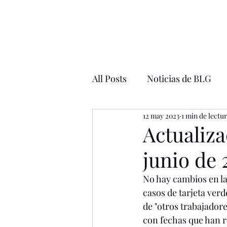
All Posts
Noticias de BLG
12 may 2023
1 min de lectu
Ciudadanía de los Estados U
Actualiza
junio de 
No hay cambios en las
casos de tarjeta verd
de "otros trabajadore
con fechas que han r