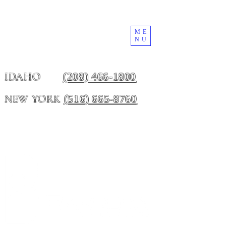
ME
NU
(208) 466-1800
IDAHO
(516) 665-8760
NEW YORK