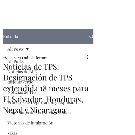
Entrada
All Posts
28 jun 2023
1 min de lectura
All Posts
Noticias de TPS:
Noticias de BLG
Designación de TPS
tarjetas verde
extendida 18 meses para
Noticias de TPS
El Salvador, Honduras,
Procesos de Deportación y Expulsión
Nepal y Nicaragua
Ciudadanía de los Estados Unidos
Victorias de inmigración
Visas