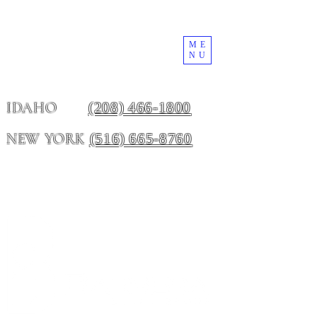
ME
NU
(208) 466-1800
IDAHO
(516) 665-8760
NEW YORK