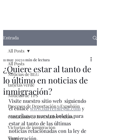
Entrada
All Posts
11 may 2023
1 min de lectura
All Posts
¿Quiere estar al tanto de
Noticias de BLG
lo último en noticias de
tarjetas verde
inmigración?
Noticias de TPS
Visite nuestro sitio web  siguiendo 
Procesos de Deportación y Expulsión
el enlace 
www.barreralegal.com
 y 
suscríbase a nuestro boletín para 
Ciudadanía de los Estados Unidos
estar al tanto de las últimas 
Victorias de inmigración
noticias relacionadas con la ley de 
Visas
inmigración. 