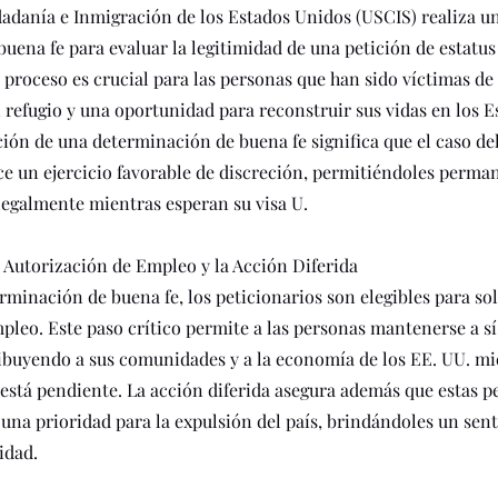
dadanía e Inmigración de los Estados Unidos (USCIS) realiza u
uena fe para evaluar la legitimidad de una petición de estatus
 proceso es crucial para las personas que han sido víctimas de
n refugio y una oportunidad para reconstruir sus vidas en los E
ión de una determinación de buena fe significa que el caso de
e un ejercicio favorable de discreción, permitiéndoles perman
 legalmente mientras esperan su visa U.
 Autorización de Empleo y la Acción Diferida
rminación de buena fe, los peticionarios son elegibles para sol
pleo. Este paso crítico permite a las personas mantenerse a s
ribuyendo a sus comunidades y a la economía de los EE. UU. mi
U está pendiente. La acción diferida asegura además que estas 
una prioridad para la expulsión del país, brindándoles un sen
idad.