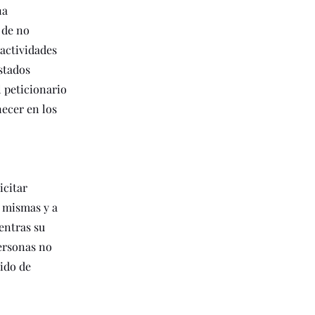
na
 de no
 actividades
stados
l peticionario
ecer en los
icitar
í mismas y a
entras su
personas no
tido de