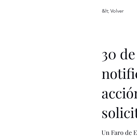
&lt; Volver
30 de
notif
acció
solic
Un Faro de E