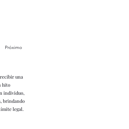
Próximo
recibir una
 hito
n individuo,
a, brindando
ímite legal.