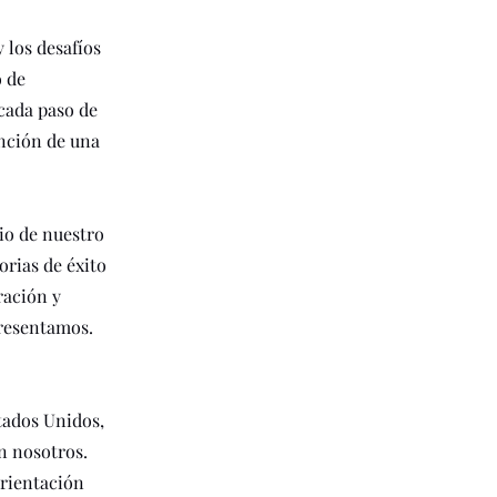
 los desafíos
o de
cada paso de
ención de una
io de nuestro
orias de éxito
ración y
presentamos.
tados Unidos,
n nosotros.
orientación