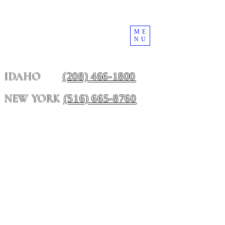
ME
NU
(208) 466-1800
IDAHO
(516) 665-8760
NEW YORK