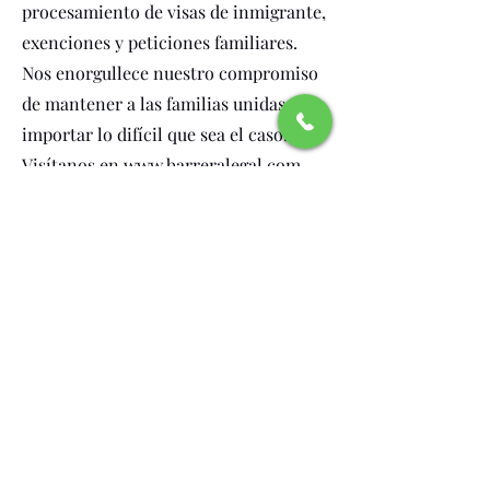
procesamiento de visas de inmigrante,
exenciones y peticiones familiares.
Nos enorgullece nuestro compromiso
de mantener a las familias unidas, sin
importar lo difícil que sea el caso.
Visítanos en
www.barreralegal.com
para obtener más información sobre
cómo podemos ayudarte con tu caso
de inmigración. ¡Mantente conectado
con nosotros en las redes sociales
para estar al tanto de nuestras últimas
historias de éxito y consejos útiles
sobre inmigración!
Reconocimientos y