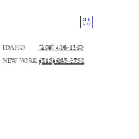
ME
NU
(208) 466-1800
IDAHO
(516) 665-8760
NEW YORK