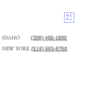
ME
NU
(208) 466-1800
IDAHO
(516) 665-8760
NEW YORK