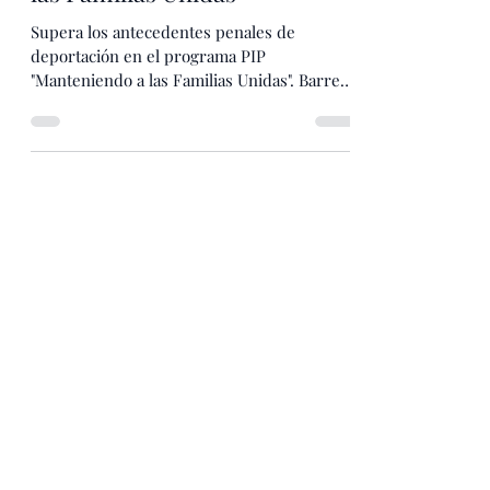
Programa de Permiso
Humanitario "Manteniendo a
las Familias Unidas"
Supera los antecedentes penales de
deportación en el programa PIP
"Manteniendo a las Familias Unidas". Barrera
Legal Group puede guiarte