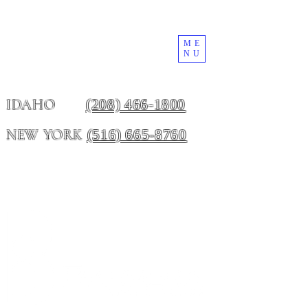
ME
NU
(208) 466-1800
IDAHO
(516) 665-8760
NEW YORK