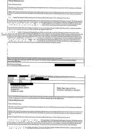
Otra
Renovación de
DACA
Aprobada, 22
de Octubre del
2025
Another DACA
Renewal,