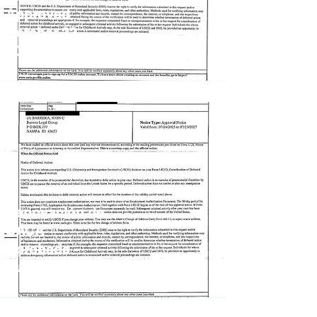
Approved
October 22,
2025
Renovación de
DACA
Aprobada -
Julio 24, 2025