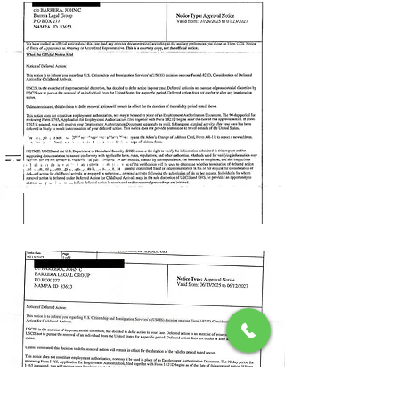
DACA Renewal
Approved July
24, 2025
✅ Renovación