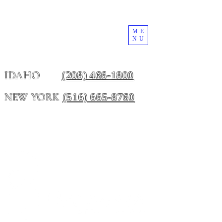
ME
NU
(208) 466-1800
IDAHO
(516) 665-8760
NEW YORK