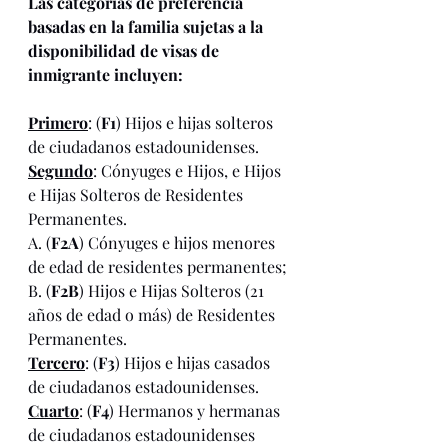
Las categorías de preferencia 
basadas en la familia sujetas a la 
disponibilidad de visas de 
inmigrante incluyen: 
Primero
: (
F1
) Hijos e hijas solteros 
de ciudadanos estadounidenses.
Segundo
: Cónyuges e Hijos, e Hijos 
e Hijas Solteros de Residentes 
Permanentes.
A. (
F2A
) Cónyuges e hijos menores 
de edad de residentes permanentes;
B. (
F2B
) Hijos e Hijas Solteros (21 
años de edad o más) de Residentes 
Permanentes.
Tercero
: (
F3
) Hijos e hijas casados 
de ciudadanos estadounidenses.
Cuarto
: (
F4
) Hermanos y hermanas 
de ciudadanos estadounidenses 