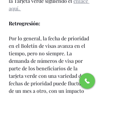
la Tarjeta Verde siguiendo el 
enlace 
aquí. 
Retrogresión:
Por lo general, la fecha de prioridad 
en el Boletín de visas avanza en el 
tiempo, pero no siempre. La 
demanda de números de visa por 
parte de los beneficiarios de la 
tarjeta verde con una variedad de 
fechas de prioridad puede fluctuar 
de un mes a otro, con un impacto 
inevitable en las fechas de 
prioridad. Tales fluctuaciones 
pueden hacer que el movimiento de 
la fecha límite se ralentice, se 
detenga o incluso retroceda. La 
regresión de visa ocurre cuando 