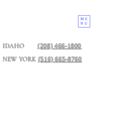
ME
NU
(208) 466-1800
IDAHO
(516) 665-8760
NEW YORK