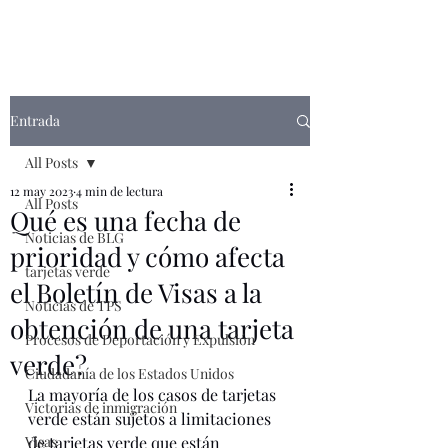
Entrada
All Posts
12 may 2023
4 min de lectura
All Posts
Qué es una fecha de
Noticias de BLG
prioridad y cómo afecta
tarjetas verde
el Boletín de Visas a la
Noticias de TPS
obtención de una tarjeta
Procesos de Deportación y Expulsión
verde?
Ciudadanía de los Estados Unidos
La mayoría de los casos de tarjetas 
Victorias de inmigración
verde están sujetos a limitaciones 
Visas
de tarjetas verde que están 