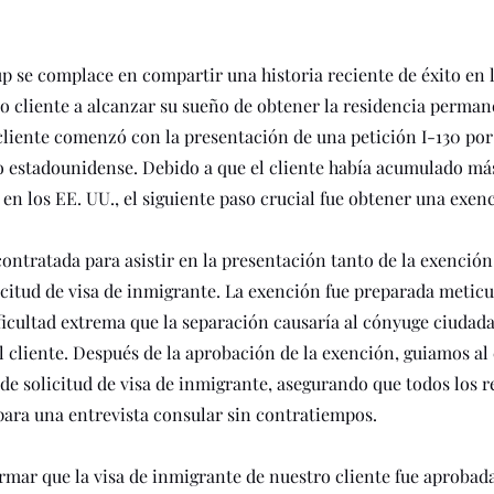
p se complace en compartir una historia reciente de éxito en 
 cliente a alcanzar su sueño de obtener la residencia permane
cliente comenzó con la presentación de una petición I-130 por
 estadounidense. Debido a que el cliente había acumulado má
 en los EE. UU., el siguiente paso crucial fue obtener una exen
contratada para asistir en la presentación tanto de la exenció
licitud de visa de inmigrante. La exención fue preparada metic
icultad extrema que la separación causaría al cónyuge ciudad
 cliente. Después de la aprobación de la exención, guiamos al 
 de solicitud de visa de inmigrante, asegurando que todos los r
ara una entrevista consular sin contratiempos.
mar que la visa de inmigrante de nuestro cliente fue aprobada