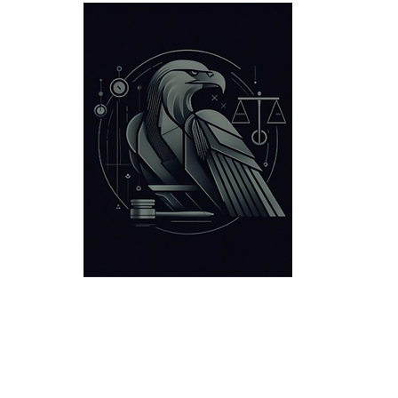
Criminal Defense
Locations
Victories
About