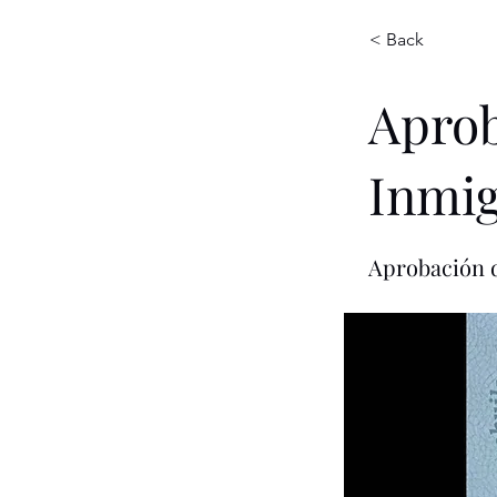
< Back
Aprob
Inmig
Aprobación d