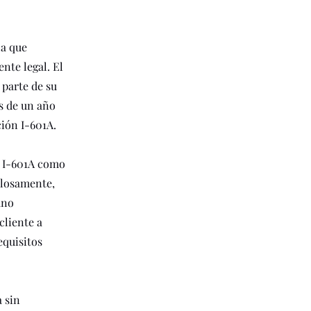
la que
nte legal. El
 parte de su
s de un año
ción I-601A.
n I-601A como
ulosamente,
ano
cliente a
equisitos
 sin