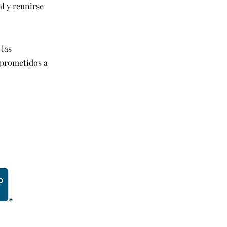
l y reunirse
 las
mprometidos a
ns