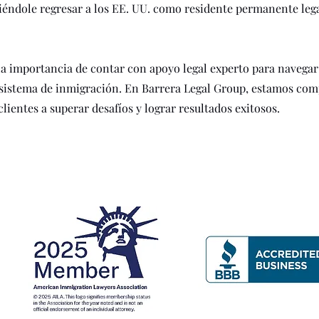
éndole regresar a los EE. UU. como residente permanente lega
la importancia de contar con apoyo legal experto para navegar
 sistema de inmigración. En Barrera Legal Group, estamos co
lientes a superar desafíos y lograr resultados exitosos.
ecognitions and Affiliatio